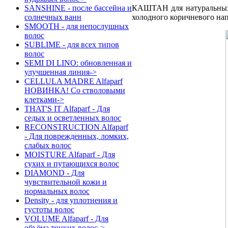
КАШТАН для натуральных
SANSHINE - после бассейна и
холодного коричневого на
солнечных ванн
SMOOTH - для непослушных
волос
SUBLIME - для всех типов
волос
SEMI DI LINO: обновленная и
улучшенная линия->
CELLULA MADRE Alfaparf
НОВИНКА! Со стволовыми
клетками->
THAT'S IT Alfaparf - Для
седых и осветленных волос
RECONSTRUCTION Alfaparf
- Для поврежденных, ломких,
слабых волос
MOISTURE Alfaparf - Для
сухих и путающихся волос
DIAMOND - Для
чувствительной кожи и
нормальных волос
Density - для уплотнения и
густоты волос
VOLUME Alfaparf - Для
объёма тонких волос->