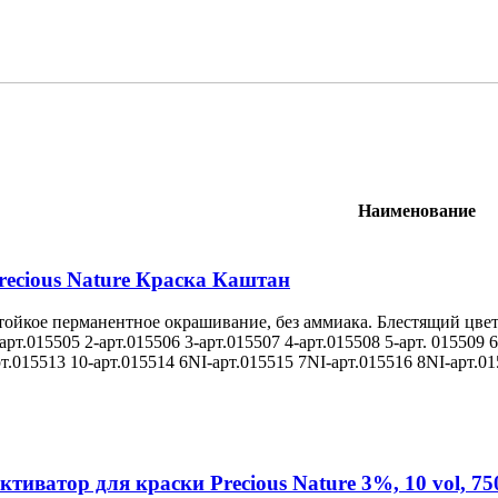
Наименование
recious Nature Краска Каштан
тойкое перманентное окрашивание, без аммиака. Блестящий цвет
арт.015505 2-арт.015506 3-арт.015507 4-арт.015508 5-арт. 015509 6
рт.015513 10-арт.015514 6NI-арт.015515 7NI-арт.015516 8NI-арт.0
ктиватор для краски Precious Nature 3%, 10 vol, 75