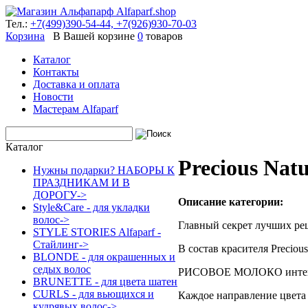
Тел.:
+7(499)390-54-44,
+7(926)930-70-03
Корзина
В Вашей корзине
0
товаров
Каталог
Контакты
Доставка и оплата
Новости
Мастерам Alfaparf
Каталог
Precious Nat
Нужны подарки? НАБОРЫ К
ПРАЗДНИКАМ И В
ДОРОГУ->
Описание категории:
Style&Care - для укладки
волос->
Главный секрет лучших рец
STYLE STORIES Alfaparf -
Стайлинг->
В состав красителя Precio
BLONDE - для окрашенных и
седых волос
РИСОВОЕ МОЛОКО интенси
BRUNETTE - для цвета шатен
CURLS - для вьющихся и
Каждое направление цвета 
кудрявых волос->