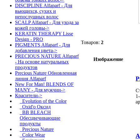
DISCIPLINE Alfaparf - Для
вьющихся, сухих и
непослушных волос
SCALP Alfaparf - Для ухода за
кожей головы->
KERATIN THERAPY Lisse
Design - PRO
Товаров:
2
PIGMENTS Alfaparf - Для
добавления цвета->
PRECIOUS NATURE Alfaparf
Изображение
- На основе натуральных
продуктов
Precious Nature Обновленная
P
линия Alfaparf
New For Man! BLENDS OF
MANY - Для мужчин->
С
Красители->
1-
Evolution of the Color
а
Oxid'o Оксид
BB BLEACH
Обесцвечивающие
продукты
Precious Nature
Color Wear
А