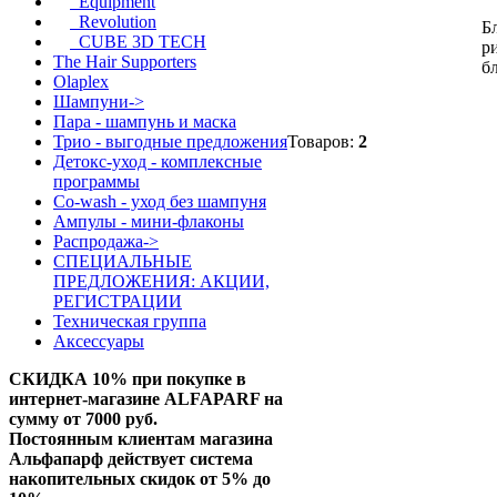
Equipment
Revolution
Б
CUBE 3D TECH
р
The Hair Supporters
б
Olaplex
Шампуни->
Пара - шампунь и маска
Товаров:
2
Трио - выгодные предложения
Детокс-уход - комплексные
программы
Co-wash - уход без шампуня
Ампулы - мини-флаконы
Распродажа->
СПЕЦИАЛЬНЫЕ
ПРЕДЛОЖЕНИЯ: АКЦИИ,
РЕГИСТРАЦИИ
Техническая группа
Аксессуары
СКИДКА 10%
при покупке в
интернет-магазине ALFAPARF на
сумму от 7000 руб.
Постоянным клиентам магазина
Альфапарф действует система
накопительных скидок от 5% до