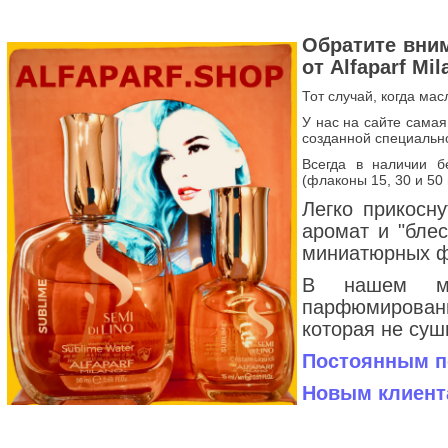
Обратите вни
от Alfaparf Mil
Тот случай, когда мас
У нас на сайте сама
созданной специальн
Всегда в наличии бе
(флаконы 15, 30 и 50 
Легко прикосн
аромат и "блес
миниатюрных ф
В нашем ма
парфюмированн
которая не суш
Постоянным по
Новым клиента