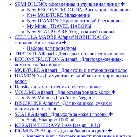
SEMI DI LINO: обновленная и улучшенная линия
New RECONSTRUCTION Восстановление волос
New MOISTURE Увлажнение
New DIAMOND Бриллиантовый блеск волос
My Minis - TRAVEL-НАБОРЫ
New SCALP CARE Уход за кожей головы
CELLULA MADRE Alfaparf НОВИНКА! Со
стволовыми клетками
Наборы для процедуры
THAT'S IT Alfaparf - Для седых и осветленных волос
RECONSTRUCTION Alfaparf - Для поврежденных,
ломких, слабых волос
MOISTURE Alfaparf - Для сухих и путающихся волос
DIAMOND - Для чувствительной кожи и нормальных
волос
Density - для уплотнения и густоты волос
VOLUME Alfaparf - Для объёма тонких волос
New Volume Для объема Vegan
DISCIPLINE Alfaparf - Для вьющихся, сухих и
непослушных волос
SCALP Alfaparf - Для ухода за кожей головы
Scalp Shampoo 1000 ml
KERATIN THERAPY Lisse Design - PRO
PIGMENTS Alfaparf - Для добавления цвета
Pigments 90ml: Ультраконцентрированные чистые