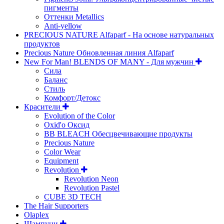
пигменты
Оттенки Metallics
Anti-yellow
PRECIOUS NATURE Alfaparf - На основе натуральных
продуктов
Precious Nature Обновленная линия Alfaparf
New For Man! BLENDS OF MANY - Для мужчин
Сила
Баланс
Стиль
Комфорт/Детокс
Красители
Evolution of the Color
Oxid'o Оксид
BB BLEACH Обесцвечивающие продукты
Precious Nature
Color Wear
Equipment
Revolution
Revolution Neon
Revolution Pastel
CUBE 3D TECH
The Hair Supporters
Olaplex
Шампуни