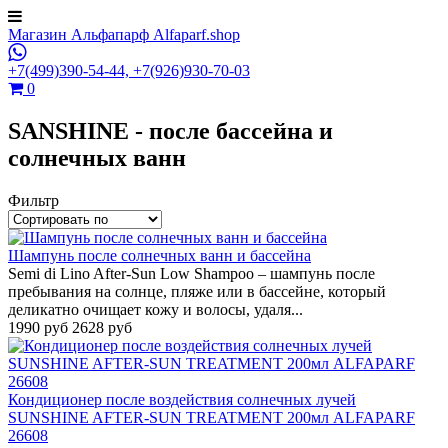
Магазин Альфапарф Alfaparf.shop
+7(499)390-54-44,
+7(926)930-70-03
0
SANSHINE - после бассейна и
солнечных ванн
Фильтр
Шампунь после солнечных ванн и бассейна
Semi di Lino After-Sun Low Shampoo – шампунь после
пребывания на солнце, пляже или в бассейне, который
деликатно очищает кожу и волосы, удаля...
1990 руб
2628 руб
Кондиционер после воздействия солнечных лучей
SUNSHINE AFTER-SUN TREATMENT 200мл ALFAPARF
26608