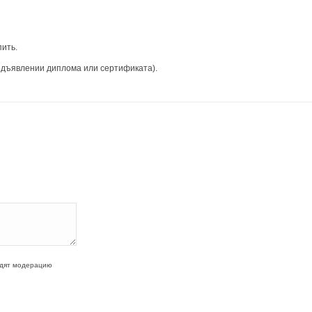
пить.
едъявлении диплома или сертификата).
одят модерацию