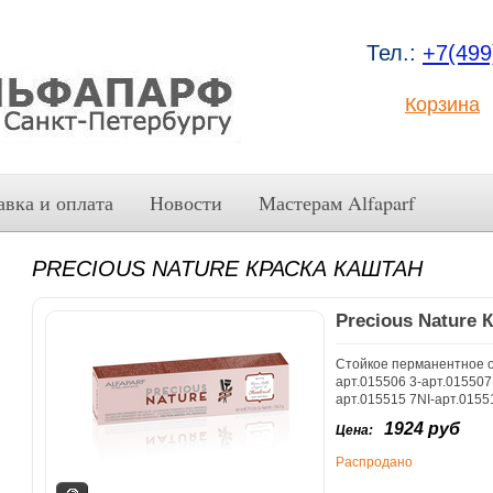
Тел.:
+7(499
Корзина
авка и оплата
Новости
Мастерам Alfaparf
PRECIOUS NATURE КРАСКА КАШТАН
Precious Nature 
Стойкое перманентное ок
арт.015506 3-арт.015507 
арт.015515 7NI-арт.0155
1924 руб
Цена:
Распродано