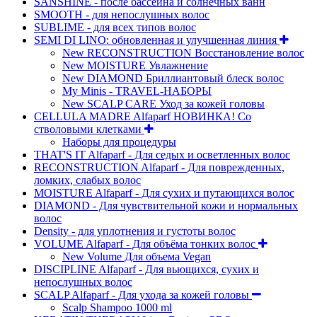
SANSHINE - после бассейна и солнечных ванн
SMOOTH - для непослушных волос
SUBLIME - для всех типов волос
SEMI DI LINO: обновленная и улучшенная линия
New RECONSTRUCTION Восстановление волос
New MOISTURE Увлажнение
New DIAMOND Бриллиантовый блеск волос
My Minis - TRAVEL-НАБОРЫ
New SCALP CARE Уход за кожей головы
CELLULA MADRE Alfaparf НОВИНКА! Со
стволовыми клетками
Наборы для процедуры
THAT'S IT Alfaparf - Для седых и осветленных волос
RECONSTRUCTION Alfaparf - Для поврежденных,
ломких, слабых волос
MOISTURE Alfaparf - Для сухих и путающихся волос
DIAMOND - Для чувствительной кожи и нормальных
волос
Density - для уплотнения и густоты волос
VOLUME Alfaparf - Для объёма тонких волос
New Volume Для объема Vegan
DISCIPLINE Alfaparf - Для вьющихся, сухих и
непослушных волос
SCALP Alfaparf - Для ухода за кожей головы
Scalp Shampoo 1000 ml