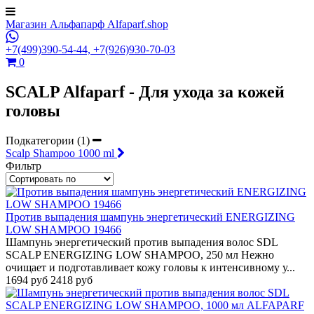
Магазин Альфапарф Alfaparf.shop
+7(499)390-54-44,
+7(926)930-70-03
0
SCALP Alfaparf - Для ухода за кожей
головы
Подкатегории (1)
Scalp Shampoo 1000 ml
Фильтр
Против выпадения шампунь энергетический ENERGIZING
LOW SHAMPOO 19466
Шампунь энергетический против выпадения волос SDL
SCALP ENERGIZING LOW SHAMPOO, 250 мл Нежно
очищает и подготавливает кожу головы к интенсивному у...
1694 руб
2418 руб