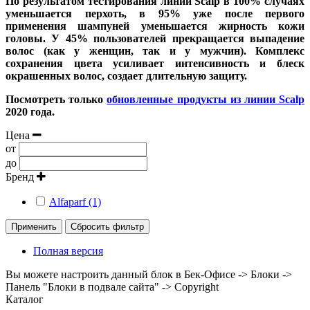
По результатом тестирования линии Scalp в 100% случаях
уменьшается перхоть, в 95% уже после первого
применения шампуней уменьшается жирность кожи
головы. У 45% пользователей прекращается выпадение
волос (как у женщин, так и у мужчин). Комплекс
сохранения цвета усиливает интенсивность и блеск
окрашенных волос, создает длительную защиту.
Посмотреть только
обновленные продукты из линии Scalp
2020 года.
Цена
от
до
Бренд
Alfaparf (1)
Применить
Сбросить фильтр
Полная версия
Вы можете настроить данный блок в Бек-Офисе -> Блоки ->
Панель "Блоки в подвале сайта" -> Copyright
Каталог