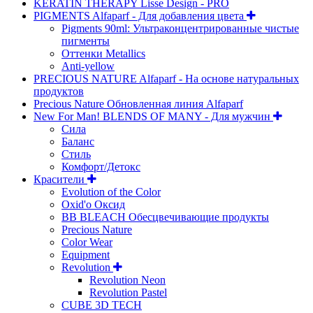
KERATIN THERAPY Lisse Design - PRO
PIGMENTS Alfaparf - Для добавления цвета
Pigments 90ml: Ультраконцентрированные чистые
пигменты
Оттенки Metallics
Anti-yellow
PRECIOUS NATURE Alfaparf - На основе натуральных
продуктов
Precious Nature Обновленная линия Alfaparf
New For Man! BLENDS OF MANY - Для мужчин
Сила
Баланс
Стиль
Комфорт/Детокс
Красители
Evolution of the Color
Oxid'o Оксид
BB BLEACH Обесцвечивающие продукты
Precious Nature
Color Wear
Equipment
Revolution
Revolution Neon
Revolution Pastel
CUBE 3D TECH