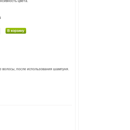
нсивность цвета.
б
е волосы, после использования шампуня.