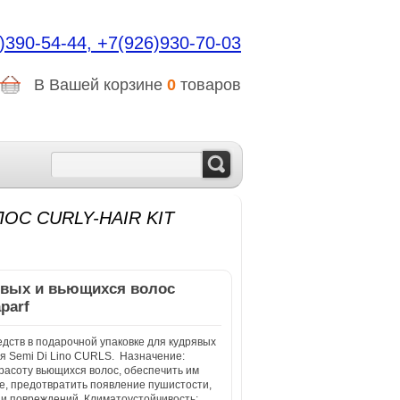
)390-54-44,
+7(926)930-70-03
В Вашей корзине
0
товаров
С CURLY-HAIR KIT
явых и вьющихся волос
aparf
дств в подарочной упаковке для кудрявых
ия Semi Di Lino CURLS. Назначение:
красоту вьющихся волос, обеспечить им
, предотвратить появление пушистости,
и повреждений. Климатоустойчивость: