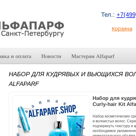
Тел.:
+7(499
Корзина
авка и оплата
Новости
Мастерам Alfaparf
НАБОР ДЛЯ КУДРЯВЫХ И ВЬЮЩИХСЯ ВОЛО
ALFAPARF
Набор для кудр
Curly-hair Kit Alf
Набор косметических сре
и волнистых волос. Сер
подчеркнуть текстуру и 
необходимое увлажнение
нежелательного объёма 