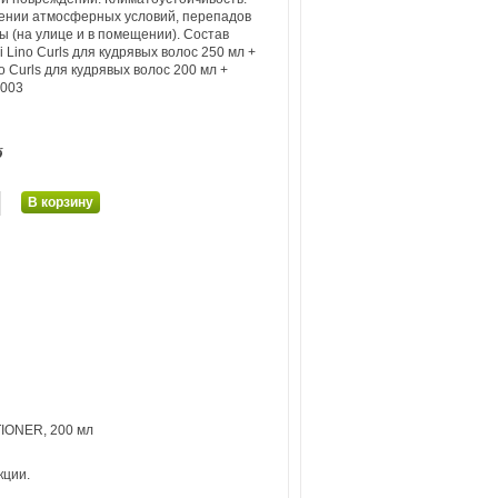
ении атмосферных условий, перепадов
ы (на улице и в помещении).
Состав
 Lino Curls для кудрявых волос 250 мл +
o Curls для кудрявых волос 200 мл +
2003
б
IONER, 200 мл
кции.