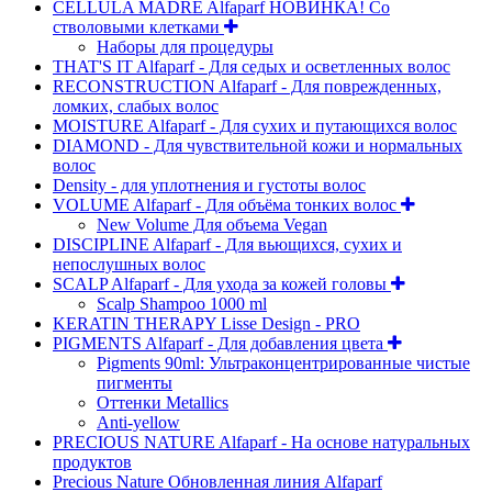
CELLULA MADRE Alfaparf НОВИНКА! Со
стволовыми клетками
Наборы для процедуры
THAT'S IT Alfaparf - Для седых и осветленных волос
RECONSTRUCTION Alfaparf - Для поврежденных,
ломких, слабых волос
MOISTURE Alfaparf - Для сухих и путающихся волос
DIAMOND - Для чувствительной кожи и нормальных
волос
Density - для уплотнения и густоты волос
VOLUME Alfaparf - Для объёма тонких волос
New Volume Для объема Vegan
DISCIPLINE Alfaparf - Для вьющихся, сухих и
непослушных волос
SCALP Alfaparf - Для ухода за кожей головы
Scalp Shampoo 1000 ml
KERATIN THERAPY Lisse Design - PRO
PIGMENTS Alfaparf - Для добавления цвета
Pigments 90ml: Ультраконцентрированные чистые
пигменты
Оттенки Metallics
Anti-yellow
PRECIOUS NATURE Alfaparf - На основе натуральных
продуктов
Precious Nature Обновленная линия Alfaparf