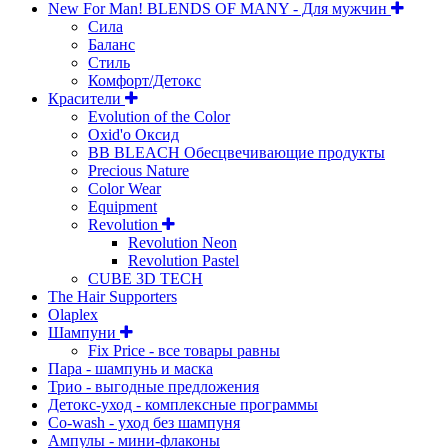
New For Man! BLENDS OF MANY - Для мужчин
Сила
Баланс
Стиль
Комфорт/Детокс
Красители
Evolution of the Color
Oxid'o Оксид
BB BLEACH Обесцвечивающие продукты
Precious Nature
Color Wear
Equipment
Revolution
Revolution Neon
Revolution Pastel
CUBE 3D TECH
The Hair Supporters
Olaplex
Шампуни
Fix Price - все товары равны
Пара - шампунь и маска
Трио - выгодные предложения
Детокс-уход - комплексные программы
Co-wash - уход без шампуня
Ампулы - мини-флаконы