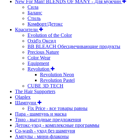
New For Man! BLENDS OF MANY - Для мужчин
Сила
Баланс
Стиль
Комфорт/Детокс
Красители
Evolution of the Color
Oxid'o Оксид
BB BLEACH Обесцвечивающие продукты
Precious Nature
Color Wear
Equipment
Revolution
Revolution Neon
Revolution Pastel
CUBE 3D TECH
The Hair Supporters
Olaplex
Шампуни
Fix Price - все товары равны
Пара - шампунь и маска
Трио - выгодные предложения
Детокс-уход - комплексные программы
Co-wash - уход без шампуня
Ампулы - мини-флаконы