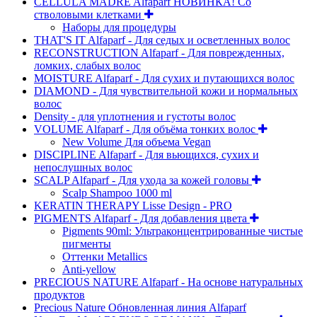
CELLULA MADRE Alfaparf НОВИНКА! Со
стволовыми клетками
Наборы для процедуры
THAT'S IT Alfaparf - Для седых и осветленных волос
RECONSTRUCTION Alfaparf - Для поврежденных,
ломких, слабых волос
MOISTURE Alfaparf - Для сухих и путающихся волос
DIAMOND - Для чувствительной кожи и нормальных
волос
Density - для уплотнения и густоты волос
VOLUME Alfaparf - Для объёма тонких волос
New Volume Для объема Vegan
DISCIPLINE Alfaparf - Для вьющихся, сухих и
непослушных волос
SCALP Alfaparf - Для ухода за кожей головы
Scalp Shampoo 1000 ml
KERATIN THERAPY Lisse Design - PRO
PIGMENTS Alfaparf - Для добавления цвета
Pigments 90ml: Ультраконцентрированные чистые
пигменты
Оттенки Metallics
Anti-yellow
PRECIOUS NATURE Alfaparf - На основе натуральных
продуктов
Precious Nature Обновленная линия Alfaparf