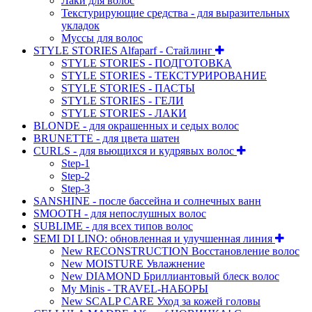
Лаки для волос
Текстурирующие средства - для выразительных
укладок
Муссы для волос
STYLE STORIES Alfaparf - Стайлинг
STYLE STORIES - ПОДГОТОВКА
STYLE STORIES - ТЕКСТУРИРОВАНИЕ
STYLE STORIES - ПАСТЫ
STYLE STORIES - ГЕЛИ
STYLE STORIES - ЛАКИ
BLONDE - для окрашенных и седых волос
BRUNETTE - для цвета шатен
CURLS - для вьющихся и кудрявых волос
Step-1
Step-2
Step-3
SANSHINE - после бассейна и солнечных ванн
SMOOTH - для непослушных волос
SUBLIME - для всех типов волос
SEMI DI LINO: обновленная и улучшенная линия
New RECONSTRUCTION Восстановление волос
New MOISTURE Увлажнение
New DIAMOND Бриллиантовый блеск волос
My Minis - TRAVEL-НАБОРЫ
New SCALP CARE Уход за кожей головы