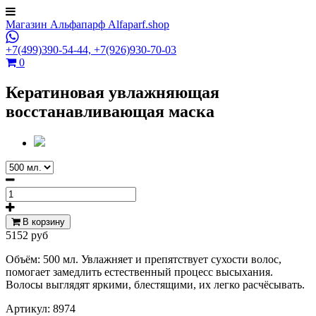
Магазин Альфапарф Alfaparf.shop
+7(499)390-54-44,
+7(926)930-70-03
0
Кератиновая увлажняющая
восстанавливающая маска
В корзину
5152 руб
Объём: 500 мл. Увлажняет и препятствует сухости волос,
помогает замедлить естественный процесс высыхания.
Волосы выглядят яркими, блестящими, их легко расчёсывать.
Артикул:
8974