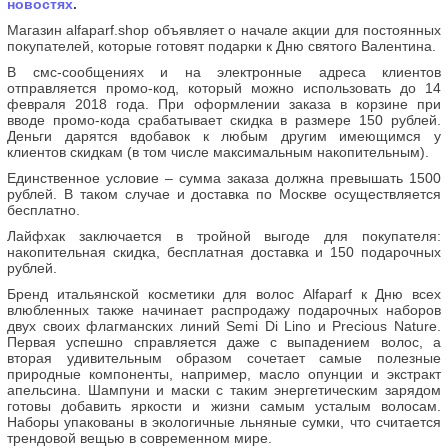
новостях
.
Магазин alfaparf.shop объявляет о начале акции для постоянных
покупателей, которые готовят подарки к Дню святого Валентина.
В смс-сообщениях и на электронные адреса клиентов
отправляется промо-код, который можно использовать до 14
февраля 2018 года. При оформлении заказа в корзине при
вводе промо-кода срабатывает скидка в размере 150 рублей.
Деньги дарятся вдобавок к любым другим имеющимся у
клиентов скидкам (в том числе максимальным накопительным).
Единственное условие – сумма заказа должна превышать 1500
рублей. В таком случае и доставка по Москве осуществляется
бесплатно.
Лайфхак заключается в тройной выгоде для покупателя:
накопительная скидка, бесплатная доставка и 150 подарочных
рублей.
Бренд итальянской косметики для волос Alfaparf к Дню всех
влюбленных также начинает распродажу подарочных наборов
двух своих флагманских линий Semi Di Lino и Precious Nature.
Первая успешно справляется даже с выпадением волос, а
вторая удивительным образом сочетает самые полезные
природные компоненты, например, масло опунции и экстракт
апельсина. Шампуни и маски с таким энергетическим зарядом
готовы добавить яркости и жизни самым усталым волосам.
Наборы упакованы в экологичные льняные сумки, что считается
трендовой вещью в современном мире.