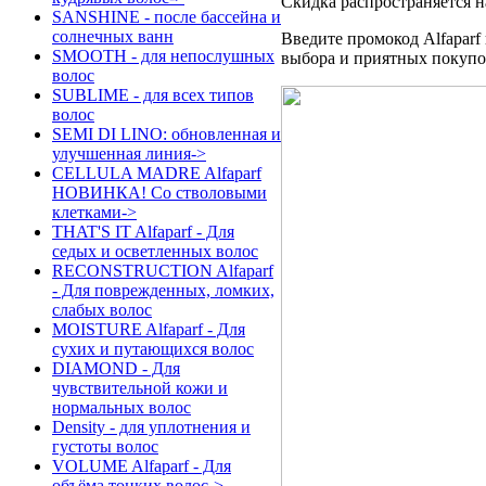
Скидка распространяется н
SANSHINE - после бассейна и
солнечных ванн
Введите промокод Alfaparf
SMOOTH - для непослушных
выбора и приятных покупо
волос
SUBLIME - для всех типов
волос
SEMI DI LINO: обновленная и
улучшенная линия->
CELLULA MADRE Alfaparf
НОВИНКА! Со стволовыми
клетками->
THAT'S IT Alfaparf - Для
седых и осветленных волос
RECONSTRUCTION Alfaparf
- Для поврежденных, ломких,
слабых волос
MOISTURE Alfaparf - Для
сухих и путающихся волос
DIAMOND - Для
чувствительной кожи и
нормальных волос
Density - для уплотнения и
густоты волос
VOLUME Alfaparf - Для
объёма тонких волос->