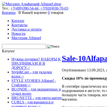
Тел.:
+7(499)390-54-44,
+7(926)930-70-03
Корзина
В Вашей корзине
0
товаров
Каталог
Контакты
Доставка и оплата
Новости
Мастерам Alfaparf
Каталог
Sale-10Alfapa
Нужны подарки? НАБОРЫ К
ПРАЗДНИКАМ И В
ДОРОГУ->
Опубликовано 13.09.2023,
Style&Care - для укладки
волос->
Скидка 10% по промокоду
STYLE STORIES Alfaparf -
Стайлинг->
В сентябре практически вс
BLONDE - для окрашенных и
подорожания в августе, то
седых волос
большую часть товаров, ко
BRUNETTE - для цвета шатен
магазина.
CURLS - для вьющихся и
кудрявых волос->