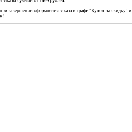
а заказы суммой от 1499 рублей.
 при завершении оформления заказа в графе "Купон на скидку" и
к!