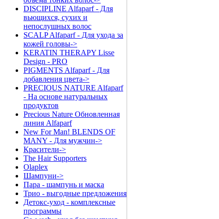
DISCIPLINE Alfaparf - Для
вьющихся, сухих и
непослушных волос
SCALP Alfaparf - Для ухода за
кожей головы->
KERATIN THERAPY Lisse
Design - PRO
PIGMENTS Alfaparf - Для
добавления цвета->
PRECIOUS NATURE Alfaparf
- На основе натуральных
продуктов
Precious Nature Обновленная
линия Alfaparf
New For Man! BLENDS OF
MANY - Для мужчин->
Красители->
The Hair Supporters
Olaplex
Шампуни->
Пара - шампунь и маска
Трио - выгодные предложения
Детокс-уход - комплексные
программы