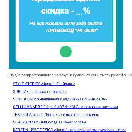
Скидки распространяются на покупки суммой от 2000 тысяч рублей в ни
STYLE STORIES Alfaparf - Стайлинг->
SUBLIME - для всех типов волос
SEMI DI LINO: обновленная и улучшенная линия 2018->
CELLULA MADRE Alfaparf НОВИНКА! Со стволовыми клетками
THAT'S IT Alfaparf - Для седых и осветленных волос
SCALP Alfaparf - Для ухода за кожей головы
KERATIN LISSE DESIGN Alfaparf - Кератиновое выпрямление волос