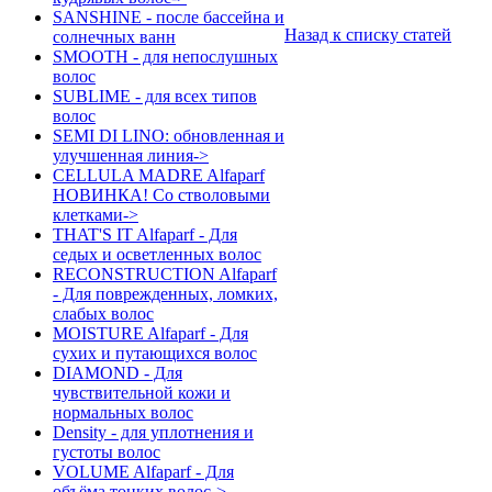
SANSHINE - после бассейна и
Назад к списку статей
солнечных ванн
SMOOTH - для непослушных
волос
SUBLIME - для всех типов
волос
SEMI DI LINO: обновленная и
улучшенная линия->
CELLULA MADRE Alfaparf
НОВИНКА! Со стволовыми
клетками->
THAT'S IT Alfaparf - Для
седых и осветленных волос
RECONSTRUCTION Alfaparf
- Для поврежденных, ломких,
слабых волос
MOISTURE Alfaparf - Для
сухих и путающихся волос
DIAMOND - Для
чувствительной кожи и
нормальных волос
Density - для уплотнения и
густоты волос
VOLUME Alfaparf - Для
объёма тонких волос->