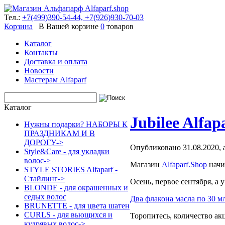
Тел.:
+7(499)390-54-44,
+7(926)930-70-03
Корзина
В Вашей корзине
0
товаров
Каталог
Контакты
Доставка и оплата
Новости
Мастерам Alfaparf
Каталог
Jubilee Alfap
Нужны подарки? НАБОРЫ К
ПРАЗДНИКАМ И В
ДОРОГУ->
Опубликовано 31.08.2020, 
Style&Care - для укладки
волос->
Магазин
Alfaparf.Shop
начи
STYLE STORIES Alfaparf -
Стайлинг->
Осень, первое сентября, а 
BLONDE - для окрашенных и
седых волос
Два флакона масла по 30 м
BRUNETTE - для цвета шатен
CURLS - для вьющихся и
Торопитесь, количество ак
кудрявых волос->