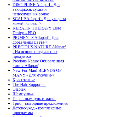
DISCIPLINE Alfaparf - Для
вьющихся, сухих и
непослушных волос
SCALP Alfaparf - Для ухода за
кожей головы->
KERATIN THERAPY Lisse
Design - PRO
PIGMENTS Alfaparf - Для
добавления цвета->
PRECIOUS NATURE Alfaparf
- На основе натуральных
продуктов
Precious Nature Обновленная
линия Alfaparf
New For Man! BLENDS OF
MANY - Для мужчин->
Красители->
The Hair Supporters
Olaplex
Шампуни->
Пара - шампунь и маска
Трио - выгодные предложения
Детокс-уход - комплексные
программы