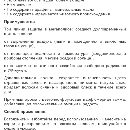
• Уплотняет волосы и даёт объём укладке
• Не утяжеляет
• Не содержит парафины, минеральные масла
* Не содержит ингредиентов животного происхождения.
Преимущества
Три линии защиты в мегаполисе: с
оздают долговременный
щит для волос
от загрязнений воздуха (пыли в помещениях и выхлопных
газов на улице),
от
перепадов влажности и температуры (кондиционеры и
приборы отопления, мелкие осадки и солнце),
от невидимого негативного воздействия свободных радикалов
и УФ-лучей.
Дополнительная польза: сохраняет интенсивность цвета
окрашенных волос и насыщенность пигмента натуральных,
придаёт волосам сияние и здоровый блеск в течение всего
дня.
Приятный аромат: цветочно-фруктовая парфюмерная гамма,
добавляющая положительные эмоции и радость.
Способ применения:
Встряхните и взболтайте перед использованием. Нанесите на
корни и распределите по влажным волосам, приступайте к
сушке и укладке.