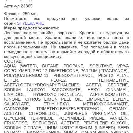
Артикул 23365
Флакон - 250 мл.
Посмотреть все продукты для укладки волос из
серии
STYLE&CARE
Меры предосторожности:
Легковоспламеняющийся аэрозоль. Храните в недоступном
для детей месте. Храните вдали от источников тепла и
воспламенения. Не прокалывайте и не сжигайте баллон даже
после использования. Не вдыхайте. При попадании в глаза
немедленно и тщательно промойте их водой и обратитесь за
консультацией к специалисту.
СОСТАВ:
AQUA (WATER), BUTANE, PROPANE, ISOBUTANE, VP/VA
COPOLYMER, PEG-12 DIMETHICONE, PARFUM (FRAGRANCE),
POLYQUATERNIUM-11, PHENOXYETHANOL, PEG-12 ALLYL
ETHER, PEG-12, TETRAMETHYL
ACETYLOCTAHYDRONAPHTHALENES, ACETYL CEDRENE,
SODIUM LAUROYL SARCOSINATE, HEXYL CINNAMAL,
LINALOOL, HYDROXYCITRONELLAL, ALPHA-ISOMETHYL
IONONE, CITRUS LIMON PEEL OIL, LIMONENE, BENZYL
SALICYLATE, ETHYLHEXYL METHOXYCINNAMATE,
CARNOSINE, TRIMETHYLBENZENEPROPANOL, GERANYL
ACETATE, CITRONELLOL, JUNIPERUS VIRGINIANA OIL,
GLYCERIN, TERPINEOL, POLYIMIDE-1, PINENE, VANILLIN,
FRUCTOSE, ISOEUGENYL ACETATE, PENTYLENE GLYCOL,
SODIUM CITRATE, LINUM USITATISSIMUM (LINSEED) SEED
EXTRACT, BIOSACCHARIDE GUM-4, CAESALPINIA SPINOSA