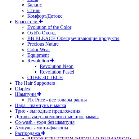
Баланс
Стиль
Комфорт/Детокс
Красители
Evolution of the Color
Oxid'o Оксид
BB BLEACH Обесцвечивающие продукты
Precious Nature
Color Wear
Equipment
Revolution
Revolution Neon
Revolution Pastel
CUBE 3D TECH
The Hair Supporters
Olaplex
Шампуни
Fix Price - все товары равны
Пара - шампунь и маска
Трио - выгодные предложения
Детокс-уход - комплексные программы
Co-wash - уход без шампуня
Ампулы - мини-флаконы
Распродажа
RECONSTRUCTION (MIDOLLO DI BAMBOO)