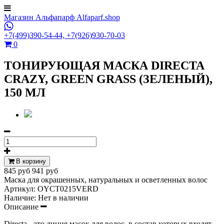
Магазин Альфапарф Alfaparf.shop
+7(499)390-54-44,
+7(926)930-70-03
0
ТОНИРУЮЩАЯ МАСКА DIRECTA
CRAZY, GREEN GRASS (ЗЕЛЕНЫЙ),
150 МЛ
В корзину
845 руб
941 руб
Маска для окрашенных, натуральных и осветленных волос
Артикул:
OYCT0215VERD
Наличие:
Нет в наличии
Описание
Directa - это линия масок для волос, в состав которых входят