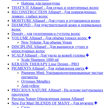
Наборы для процедуры
THAT'S IT Alfaparf - Для седых и осветленных волос
RECONSTRUCTION Alfaparf - Для поврежденных,
ломких, слабых волос
MOISTURE Alfaparf - Для сухих и путающихся волос
DIAMOND - Для чувствительной кожи и нормальных
волос
Density - для уплотнения и густоты волос
VOLUME Alfaparf - Для объёма тонких волос
New Volume Для объема Vegan
DISCIPLINE Alfaparf - Для вьющихся, сухих и
непослушных волос
SCALP Alfaparf - Для ухода за кожей головы
Scalp Shampoo 1000 ml
KERATIN THERAPY Lisse Design - PRO
PIGMENTS Alfaparf - Для добавления цвета
Pigments 90ml: Ультраконцентрированные чистые
пигменты
Оттенки Metallics
Anti-yellow
PRECIOUS NATURE Alfaparf - На основе натуральных
продуктов
Precious Nature Обновленная линия Alfaparf
New For Man! BLENDS OF MANY - Для мужчин
Сила