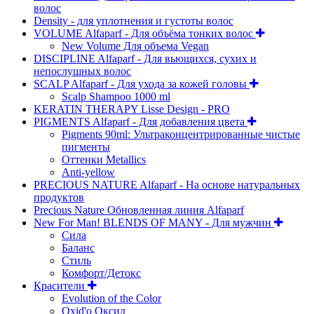
волос
Density - для уплотнения и густоты волос
VOLUME Alfaparf - Для объёма тонких волос
New Volume Для объема Vegan
DISCIPLINE Alfaparf - Для вьющихся, сухих и
непослушных волос
SCALP Alfaparf - Для ухода за кожей головы
Scalp Shampoo 1000 ml
KERATIN THERAPY Lisse Design - PRO
PIGMENTS Alfaparf - Для добавления цвета
Pigments 90ml: Ультраконцентрированные чистые
пигменты
Оттенки Metallics
Anti-yellow
PRECIOUS NATURE Alfaparf - На основе натуральных
продуктов
Precious Nature Обновленная линия Alfaparf
New For Man! BLENDS OF MANY - Для мужчин
Сила
Баланс
Стиль
Комфорт/Детокс
Красители
Evolution of the Color
Oxid'o Оксид