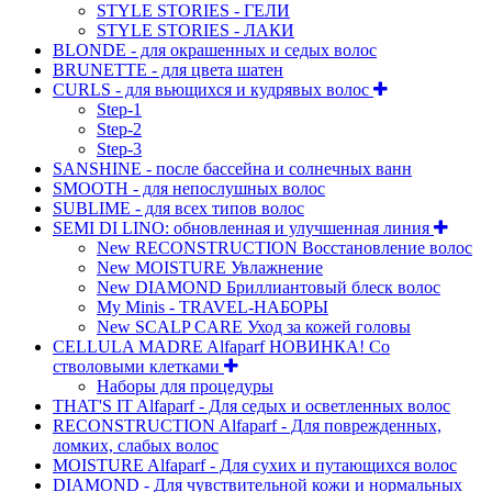
STYLE STORIES - ГЕЛИ
STYLE STORIES - ЛАКИ
BLONDE - для окрашенных и седых волос
BRUNETTE - для цвета шатен
CURLS - для вьющихся и кудрявых волос
Step-1
Step-2
Step-3
SANSHINE - после бассейна и солнечных ванн
SMOOTH - для непослушных волос
SUBLIME - для всех типов волос
SEMI DI LINO: обновленная и улучшенная линия
New RECONSTRUCTION Восстановление волос
New MOISTURE Увлажнение
New DIAMOND Бриллиантовый блеск волос
My Minis - TRAVEL-НАБОРЫ
New SCALP CARE Уход за кожей головы
CELLULA MADRE Alfaparf НОВИНКА! Со
стволовыми клетками
Наборы для процедуры
THAT'S IT Alfaparf - Для седых и осветленных волос
RECONSTRUCTION Alfaparf - Для поврежденных,
ломких, слабых волос
MOISTURE Alfaparf - Для сухих и путающихся волос
DIAMOND - Для чувствительной кожи и нормальных