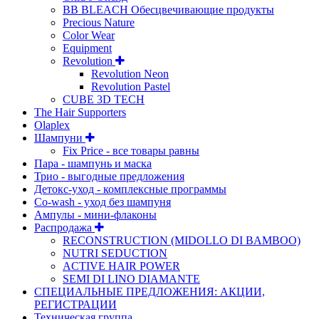
BB BLEACH Обесцвечивающие продукты
Precious Nature
Color Wear
Equipment
Revolution
Revolution Neon
Revolution Pastel
CUBE 3D TECH
The Hair Supporters
Olaplex
Шампуни
Fix Price - все товары равны
Пара - шампунь и маска
Трио - выгодные предложения
Детокс-уход - комплексные программы
Co-wash - уход без шампуня
Ампулы - мини-флаконы
Распродажа
RECONSTRUCTION (MIDOLLO DI BAMBOO)
NUTRI SEDUCTION
ACTIVE HAIR POWER
SEMI DI LINO DIAMANTE
СПЕЦИАЛЬНЫЕ ПРЕДЛОЖЕНИЯ: АКЦИИ,
РЕГИСТРАЦИИ
Техническая группа