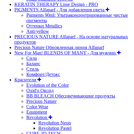
KERATIN THERAPY Lisse Design - PRO
PIGMENTS Alfaparf - Для добавления цвета
Pigments 90ml: Ультраконцентрированные чистые
пигменты
Оттенки Metallics
Anti-yellow
PRECIOUS NATURE Alfaparf - На основе натуральных
продуктов
Precious Nature Обновленная линия Alfaparf
New For Man! BLENDS OF MANY - Для мужчин
Сила
Баланс
Стиль
Комфорт/Детокс
Красители
Evolution of the Color
Oxid'o Оксид
BB BLEACH Обесцвечивающие продукты
Precious Nature
Color Wear
Equipment
Revolution
Revolution Neon
Revolution Pastel
CUBE 3D TECH