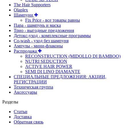
The Hair Supporters
Olaplex
Шампуни
Fix Price - все товары равны
Пара - шампунь и маска
Трио - выгодные предложения
Детокс-уход - комплексные программы
Co-wash - уход без шампуня
Ампулы - мини-флаконы
Распродажа
RECONSTRUCTION (MIDOLLO DI BAMBOO)
NUTRI SEDUCTION
ACTIVE HAIR POWER
SEMI DI LINO DIAMANTE
СПЕЦИАЛЬНЫЕ ПРЕДЛОЖЕНИЯ: АКЦИИ,
РЕГИСТРАЦИИ
Техническая группа
Аксессуары
Разделы
Статьи
Доставка
Обратная связь