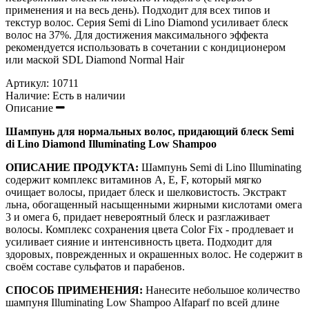
применения и на весь день). Подходит для всех типов и
текстур волос. Серия Semi di Lino Diamond усиливает блеск
волос на 37%. Для достижения максимального эффекта
рекомендуется использовать в сочетании с кондиционером
или маской SDL Diamond Normal Hair
Артикул:
10711
Наличие:
Есть в наличии
Описание
Шампунь для нормальных волос, придающий блеск Semi
di Lino Diamond Illuminating Low Shampoo
ОПИСАНИЕ ПРОДУКТА:
Шампунь Semi di Lino Illuminating
содержит комплекс витаминов A, E, F, который мягко
очищает волосы, придает блеск и шелковистость. Экстракт
льна, обогащенный насыщенными жирными кислотами омега
3 и омега 6, придает невероятный блеск и разглаживает
волосы. Комплекс сохранения цвета Color Fix - продлевает и
усиливает сияние и интенсивность цвета. Подходит для
здоровых, поврежденных и окрашенных волос. Не содержит в
своём составе сульфатов и парабенов.
СПОСОБ ПРИМЕНЕНИЯ:
Нанесите небольшое количество
шампуня Illuminating Low Shampoo Alfaparf по всей длине