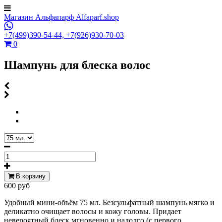
Магазин Альфапарф Alfaparf.shop
+7(499)390-54-44,
+7(926)930-70-03
0
Шампунь для блеска волос
В корзину
600 руб
Удобный мини-объём 75 мл. Безсульфатный шампунь мягко и
деликатно очищает волосы и кожу головы. Придает
невероятный блеск мгновенно и надолго (с первого