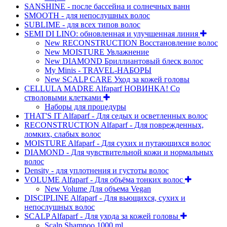
SANSHINE - после бассейна и солнечных ванн
SMOOTH - для непослушных волос
SUBLIME - для всех типов волос
SEMI DI LINO: обновленная и улучшенная линия
New RECONSTRUCTION Восстановление волос
New MOISTURE Увлажнение
New DIAMOND Бриллиантовый блеск волос
My Minis - TRAVEL-НАБОРЫ
New SCALP CARE Уход за кожей головы
CELLULA MADRE Alfaparf НОВИНКА! Со
стволовыми клетками
Наборы для процедуры
THAT'S IT Alfaparf - Для седых и осветленных волос
RECONSTRUCTION Alfaparf - Для поврежденных,
ломких, слабых волос
MOISTURE Alfaparf - Для сухих и путающихся волос
DIAMOND - Для чувствительной кожи и нормальных
волос
Density - для уплотнения и густоты волос
VOLUME Alfaparf - Для объёма тонких волос
New Volume Для объема Vegan
DISCIPLINE Alfaparf - Для вьющихся, сухих и
непослушных волос
SCALP Alfaparf - Для ухода за кожей головы
Scalp Shampoo 1000 ml