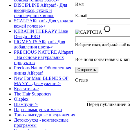
Имя
DISCIPLINE Alfaparf - Для
вьющихся, сухих и
непослушных волос
E-mail
SCALP Alfaparf - Для ухода за
кожей головы->
KERATIN THERAPY Lisse
Design - PRO
PIGMENTS Alfaparf - Для
Наберите текст, изображённый н
добавления цвета->
PRECIOUS NATURE Alfaparf
- На основе натуральных
Все поля обязательны к з
продуктов
Precious Nature Обновленная
линия Alfaparf
New For Man! BLENDS OF
Отзыв
MANY - Для мужчин->
Красители->
The Hair Supporters
Olaplex
Шампуни->
Перед публикацией 
Пара - шампунь и маска
Трио - выгодные предложения
Детокс-уход - комплексные
программы