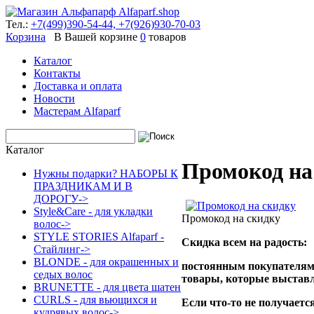
Тел.:
+7(499)390-54-44,
+7(926)930-70-03
Корзина
В Вашей корзине
0
товаров
Каталог
Контакты
Доставка и оплата
Новости
Мастерам Alfaparf
Каталог
Промокод на
Нужны подарки? НАБОРЫ К
ПРАЗДНИКАМ И В
ДОРОГУ->
Style&Care - для укладки
Промокод на скидку
волос->
STYLE STORIES Alfaparf -
Скидка всем на радость:
Стайлинг->
BLONDE - для окрашенных и
постоянным покупателям, 
седых волос
товары,
которые выставле
BRUNETTE - для цвета шатен
CURLS - для вьющихся и
Если что-то не получаетс
кудрявых волос->