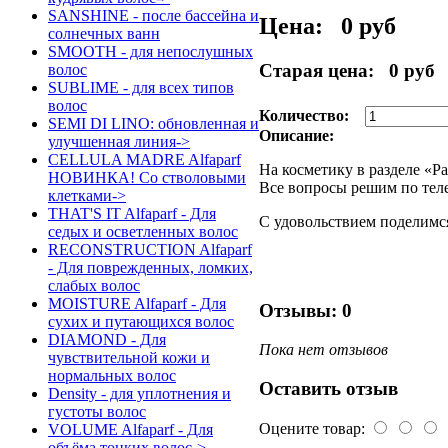
SANSHINE - после бассейна и
Цена:
0 руб
солнечных ванн
SMOOTH - для непослушных
Старая цена:
0 руб
волос
SUBLIME - для всех типов
волос
Количество:
SEMI DI LINO: обновленная и
Описание:
улучшенная линия->
CELLULA MADRE Alfaparf
На косметику в разделе «Р
НОВИНКА! Со стволовыми
Все вопросы решим по тел
клетками->
THAT'S IT Alfaparf - Для
С удовольствием поделимс
седых и осветленных волос
RECONSTRUCTION Alfaparf
- Для поврежденных, ломких,
слабых волос
MOISTURE Alfaparf - Для
Отзывы: 0
сухих и путающихся волос
DIAMOND - Для
Пока нет отзывов
чувствительной кожи и
нормальных волос
Оставить отзыв
Density - для уплотнения и
густоты волос
Оцените товар:
VOLUME Alfaparf - Для
объёма тонких волос->