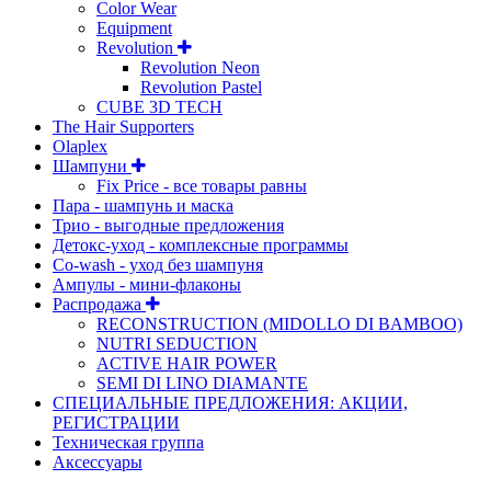
Color Wear
Equipment
Revolution
Revolution Neon
Revolution Pastel
CUBE 3D TECH
The Hair Supporters
Olaplex
Шампуни
Fix Price - все товары равны
Пара - шампунь и маска
Трио - выгодные предложения
Детокс-уход - комплексные программы
Co-wash - уход без шампуня
Ампулы - мини-флаконы
Распродажа
RECONSTRUCTION (MIDOLLO DI BAMBOO)
NUTRI SEDUCTION
ACTIVE HAIR POWER
SEMI DI LINO DIAMANTE
СПЕЦИАЛЬНЫЕ ПРЕДЛОЖЕНИЯ: АКЦИИ,
РЕГИСТРАЦИИ
Техническая группа
Аксессуары