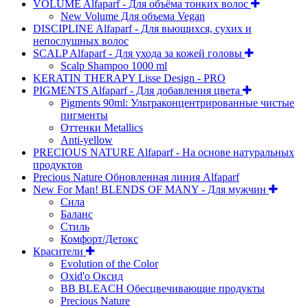
VOLUME Alfaparf - Для объёма тонких волос
New Volume Для объема Vegan
DISCIPLINE Alfaparf - Для вьющихся, сухих и
непослушных волос
SCALP Alfaparf - Для ухода за кожей головы
Scalp Shampoo 1000 ml
KERATIN THERAPY Lisse Design - PRO
PIGMENTS Alfaparf - Для добавления цвета
Pigments 90ml: Ультраконцентрированные чистые
пигменты
Оттенки Metallics
Anti-yellow
PRECIOUS NATURE Alfaparf - На основе натуральных
продуктов
Precious Nature Обновленная линия Alfaparf
New For Man! BLENDS OF MANY - Для мужчин
Сила
Баланс
Стиль
Комфорт/Детокс
Красители
Evolution of the Color
Oxid'o Оксид
BB BLEACH Обесцвечивающие продукты
Precious Nature