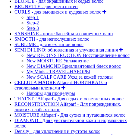
BLONDE - для окрашенных и седых волос
BRUNETTE - для цвета шатен
CURLS - для вьющихся и кудрявых волос
Step-1
Step-2
Step-3
SANSHINE - после бассейна и солнечных ванн
SMOOTH - для непослушных волос
SUBLIME - для всех типов волос
SEMI DI LINO: обновленная и улучшенная линия
New RECONSTRUCTION Восстановление волос
New MOISTURE Увлажнение
New DIAMOND Бриллиантовый блеск волос
My Minis - TRAVEL-НАБОРЫ
New SCALP CARE Уход за кожей головы
CELLULA MADRE Alfaparf НОВИНКА! Со
стволовыми клетками
Наборы для процедуры
THAT'S IT Alfaparf - Для седых и осветленных волос
RECONSTRUCTION Alfaparf - Для поврежденных,
ломких, слабых волос
MOISTURE Alfaparf - Для сухих и путающихся волос
DIAMOND - Для чувствительной кожи и нормальных
волос
Density - для уплотнения и густоты волос