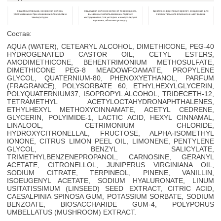
Состав:
AQUA (WATER), CETEARYL ALCOHOL, DIMETHICONE, PEG-40
HYDROGENATED CASTOR OIL, CETYL ESTERS,
AMODIMETHICONE, BEHENTRIMONIUM METHOSULFATE,
DIMETHICONE PEG-8 MEADOWFOAMATE, PROPYLENE
GLYCOL, QUATERNIUM-80, PHENOXYETHANOL, PARFUM
(FRAGRANCE), POLYSORBATE 60, ETHYLHEXYLGLYCERIN,
POLYQUATERNIUM37, ISOPROPYL ALCOHOL, TRIDECETH-12,
TETRAMETHYL ACETYLOCTAHYDRONAPHTHALENES,
ETHYLHEXYL METHOXYCINNAMATE, ACETYL CEDRENE,
GLYCERIN, POLYIMIDE-1, LACTIC ACID, HEXYL CINNAMAL,
LINALOOL, CETRIMONIUM CHLORIDE,
HYDROXYCITRONELLAL, FRUCTOSE, ALPHA-ISOMETHYL
IONONE, CITRUS LIMON PEEL OIL, LIMONENE, PENTYLENE
GLYCOL, BENZYL SALICYLATE,
TRIMETHYLBENZENEPROPANOL, CARNOSINE, GERANYL
ACETATE, CITRONELLOL, JUNIPERUS VIRGINIANA OIL,
SODIUM CITRATE, TERPINEOL, PINENE, VANILLIN,
ISOEUGENYL ACETATE, SODIUM HYALURONATE, LINUM
USITATISSIMUM (LINSEED) SEED EXTRACT, CITRIC ACID,
CAESALPINIA SPINOSA GUM, POTASSIUM SORBATE, SODIUM
BENZOATE, BIOSACCHARIDE GUM-4, POLYPORUS
UMBELLATUS (MUSHROOM) EXTRACT.