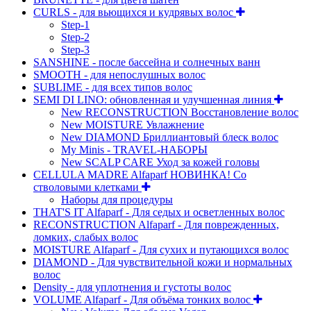
CURLS - для вьющихся и кудрявых волос
Step-1
Step-2
Step-3
SANSHINE - после бассейна и солнечных ванн
SMOOTH - для непослушных волос
SUBLIME - для всех типов волос
SEMI DI LINO: обновленная и улучшенная линия
New RECONSTRUCTION Восстановление волос
New MOISTURE Увлажнение
New DIAMOND Бриллиантовый блеск волос
My Minis - TRAVEL-НАБОРЫ
New SCALP CARE Уход за кожей головы
CELLULA MADRE Alfaparf НОВИНКА! Со
стволовыми клетками
Наборы для процедуры
THAT'S IT Alfaparf - Для седых и осветленных волос
RECONSTRUCTION Alfaparf - Для поврежденных,
ломких, слабых волос
MOISTURE Alfaparf - Для сухих и путающихся волос
DIAMOND - Для чувствительной кожи и нормальных
волос
Density - для уплотнения и густоты волос
VOLUME Alfaparf - Для объёма тонких волос