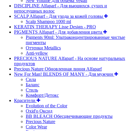
New Volume Для объема Vegan
DISCIPLINE Alfaparf - Для вьющихся, сухих и
непослушных волос
SCALP Alfaparf - Для ухода за кожей головы
Scalp Shampoo 1000 ml
KERATIN THERAPY Lisse Design - PRO
PIGMENTS Alfaparf - Для добавления цвета
Pigments 90ml: Ультраконцентрированные чистые
пигменты
Оттенки Metallics
Anti-yellow
PRECIOUS NATURE Alfaparf - На основе натуральных
продуктов
Precious Nature Обновленная линия Alfaparf
New For Man! BLENDS OF MANY - Для мужчин
Сила
Баланс
Стиль
Комфорт/Детокс
Красители
Evolution of the Color
Oxid'o Оксид
BB BLEACH Обесцвечивающие продукты
Precious Nature
Color Wear