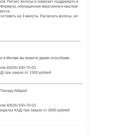
ов. Питает волосы и помогает поддержать и
. Формула, обогащенная кератином и маслом
аются.
оставить на 3 минуты. Расчесать волосы, не
______________________________________
lano в Москве вы можете двумя способами:
или 8(926) 930-70-03.
) при заказе от 1500 рублей.
_______________________________________
Therapy Alfaparf
или 8(926) 930-70-03.
еделах КАД) при заказе от 3000 рублей.