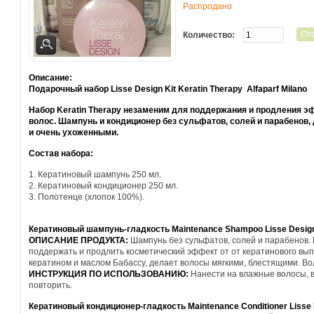
Распродано
Количество:
Описание:
Подарочный набор Lisse Design Kit Keratin Therapy Alfaparf Milano
Набор Keratin Therapy незаменим для поддержания и продления 
волос. Шампунь и кондиционер без сульфатов, солей и парабено
и очень ухоженными.
Состав набора:
1. Кератиновый шампунь
250 мл.
2. Кератиновый кондиционер 250 мл.
3. Полотенце (хлопок 100%).
Кератиновый шампунь-гладкость Maintenance Shampoo Lisse Design 
ОПИСАНИЕ ПРОДУКТА:
Шампунь без сульфатов, солей и парабенов.
поддержать и продлить косметический эффект от от кератинового вы
кератином и маслом Бабассу, делает волосы мягкими, блестящими. Во
ИНСТРУКЦИЯ ПО ИСПОЛЬЗОВАНИЮ:
Нанести на влажные волосы, в
повторить.
Кератиновый кондиционер-гладкость Maintenance Conditioner Lisse 