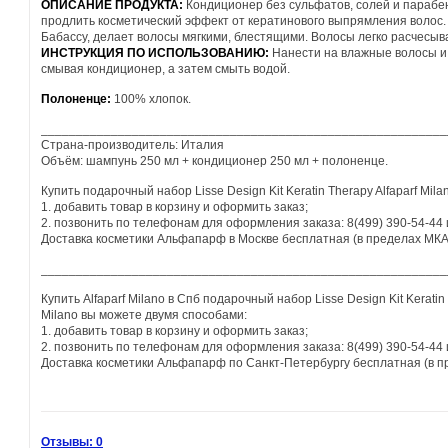
ОПИСАНИЕ ПРОДУКТА:
Кондиционер без сульфатов, солей и парабен
продлить косметический эффект от кератинового выпрямления волос
Бабассу, делает волосы мягкими, блестящими. Волосы легко расчесыв
ИНСТРУКЦИЯ ПО ИСПОЛЬЗОВАНИЮ:
Нанести на влажные волосы и 
смывая кондиционер, а затем смыть водой.
Полоненце:
100% хлопок.
__________________________________________________________
Страна-производитель: Италия
Объём: шампунь 250 мл + кондиционер 250 мл + полоненце.
Купить подарочный набор Lisse Design Kit Keratin Therapy Alfaparf Mi
1. добавить товар в корзину и оформить заказ;
2. позвонить по телефонам для оформления заказа:
8(499) 390-54-44 
Доставка косметики Альфапарф в Москве бесплатная (в пределах МКАД
__________________________________________________________
Купить
Alfaparf Milano
в Спб
п
одарочный набор Lisse Design Kit Keratin 
Milano
вы можете двумя способами:
1. добавить товар в корзину и оформить заказ;
2. позвонить по телефонам для оформления заказа: 8(499) 390-54-44 
Доставка косметики Альфапарф по Санкт-Петербургу бесплатная (в пр
Отзывы: 0