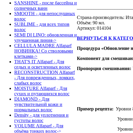
SANSHINE - после бассейна и
_______________________
солнечных ванн
SMOOTH - для непослушных
Страна-производитель: Ит
волос
Объём: 90 мл.
SUBLIME - для всех типов
Артикул: 014104
волос
SEMI DI LINO: обновленная и
ВЕРНУТЬСЯ К КАТЕГ
улучшенная линия->
CELLULA MADRE Alfaparf
Процедура «Обновление н
НОВИНКА! Со стволовыми
клетками->
Компонент для смешиван
THAT'S IT Alfaparf - Для
седых и осветленных волос
Пропорция смешивания:
RECONSTRUCTION Alfaparf
- Для поврежденных, ломких,
Уровни 6/7
слабых волос
MOISTURE Alfaparf - Для
Уровни 4/5
сухих и путающихся волос
Уровни 1/2/
DIAMOND - Для
чувствительной кожи и
Пример рецепта:
Уровни 8/
нормальных волос
Density - для уплотнения и
Уровни 6/7 — Маска
густоты волос
VOLUME Alfaparf - Для
Уровни 4/5 — Маска
объёма тонких волос->