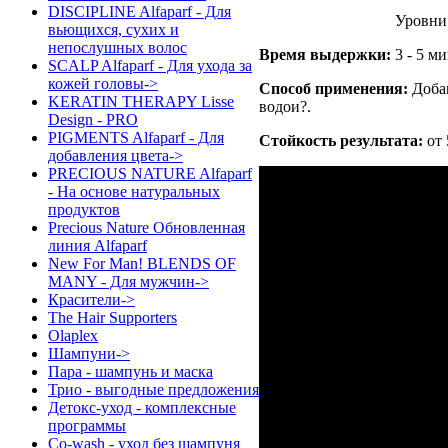
DISCIPLINE Alfaparf - Для
Уровни 1/2/3 — Мас
вьющихся, сухих и
непослушных волос
Время выдержки:
3 - 5 ми
SCALP Alfaparf - Для ухода за
кожей головы->
Способ применения:
Добав
KERATIN THERAPY Lisse
водои?.
Design - PRO
PIGMENTS Alfaparf - Для
Стойкость результата:
от 
добавления цвета->
PRECIOUS NATURE Alfaparf
- На основе натуральных
продуктов
Precious Nature Обновленная
линия Alfaparf
New For Man! BLENDS OF
MANY - Для мужчин->
Красители->
The Hair Supporters
Olaplex
Шампуни->
Пара - шампунь и маска
Трио - выгодные предложения
Детокс-уход - комплексные
программы
Co-wash - уход без шампуня