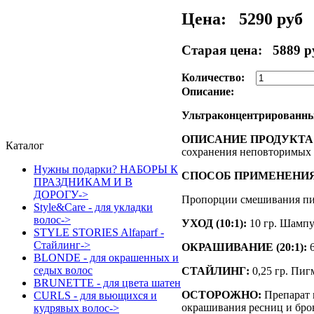
Цена:
5290 руб
Старая цена:
5889 р
Количество:
Описание:
Ультраконцентрированный 
ОПИСАНИЕ ПРОДУКТА
Каталог
сохранения неповторимых з
Нужны подарки? НАБОРЫ К
СПОСОБ ПРИМЕНЕНИЯ
ПРАЗДНИКАМ И В
ДОРОГУ->
Пропорции смешивания пиг
Style&Care - для укладки
волос->
УХОД (10:1):
10 гр. Шампу
STYLE STORIES Alfaparf -
Стайлинг->
ОКРАШИВАНИЕ (20:1):
6
BLONDE - для окрашенных и
седых волос
СТАЙЛИНГ:
0,25 гр. Пиг
BRUNETTE - для цвета шатен
ОСТОРОЖНО:
Препарат 
CURLS - для вьющихся и
окрашивания ресниц и бров
кудрявых волос->