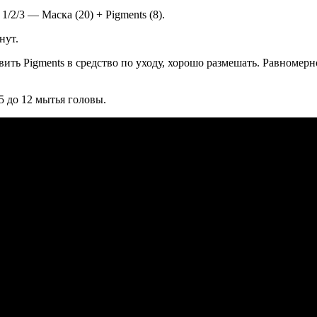
ка (20) + Pigments (8).
нут.
ить Pigments в средство по уходу, хорошо размешать. Равномер
5 до 12 мытья головы.