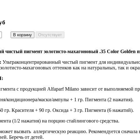
уб
чистый пигмент золотисто-махагоновый .35 Color Golden mah
:
Ультраконцентрированный чистый пигмент для индивидуальног
олотисто-махагоновых оттенков как на натуральных, так и окр
:
мента с продукцией Alfaparf Milano зависит от выполняемой п
ня/кондиционера/маски/ампулы + 1 гр. Пигмента (2 нажатия).
0 гр. Красителя + 90 гр. Оксида + 3 гр. Пигмента (6 нажатий).
мента (1/2 нажатия) на порцию стайлингового средства.
может вызвать аллергическую реакцию. Рекомендуется сначала в
ей. Беречь от детей.