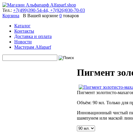
Тел.:
+7(499)390-54-44,
+7(926)930-70-03
Корзина
В Вашей корзине
0
товаров
Каталог
Контакты
Доставка и оплата
Новости
Мастерам Alfaparf
Пигмент зол
Пигмент золотисто-махаго
Объём: 90 мл. Только для 
Инновационный чистый пиг
шампунем или маской лини