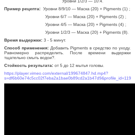
Уровни 1/2/3 — 10:4.
Пример рецепта:
Уровни 8/9/10 — Маска (20) + Pigments (1) ;
Уровни 6/7 — Маска (20) + Pigments (2) ;
Уровни 4/5 — Маска (20) + Pigments (4) ;
Уровни 1/2/3 — Маска (20) + Pigments (8).
Время выдержки:
3 - 5 минут.
Способ применения:
Добавить Pigments в средство по уходу.
Равномерно распределить. После времени выдержки
тщательно смыть водои?.
Стойкость результата:
от 5 до 12 мытья головы.
https://player.vimeo.com/external/199674847.hd.mp4?
s=df6b60e74c5cc02f7eba2a1bae0b89cd2a1b47d9&profile_id=119