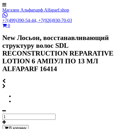
Магазин Альфапарф Alfaparf.shop
+7(499)390-54-44,
+7(926)930-70-03
0
New Лосьон, восстанавливающий
структуру волос SDL
RECONSTRUCTION REPARATIVE
LOTION 6 АМПУЛ ПО 13 МЛ
ALFAPARF 16414
В корзину