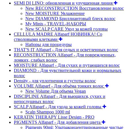
SEMI DI LINO: обновленная и улучшенная линия
New RECONSTRUCTION Восстановление волос
New MOISTURE Увлажнение
New DIAMOND Бриллиантовый блеск волос
My Minis - TRAVEL-НАБОРЫ
New SCALP CARE Уход за кожей головы
CELLULA MADRE Alfaparf НОВИНКА! Со
стволовыми клетками
Наборы для процедуры
THAT'S IT Alfaparf - Для седых и осветленных волос
RECONSTRUCTION Alfaparf - Для поврежденных,
ломких, слабых волос
MOISTURE Alfaparf - Для сухих и путающихся волос
DIAMOND - Для чувствительной кожи и нормальных
волос
Density - для уплотнения и густоты волос
VOLUME Alfaparf - Для объёма тонких волос
New Volume Для объема Vegan
DISCIPLINE Alfaparf - Для вьющихся, сухих и
непослушных волос
SCALP Alfaparf - Для ухода за кожей головы
Scalp Shampoo 1000 ml
KERATIN THERAPY Lisse Design - PRO
PIGMENTS Alfaparf - Для добавления цвета
Pigments 90ml: Ультраконцентрированные чистые