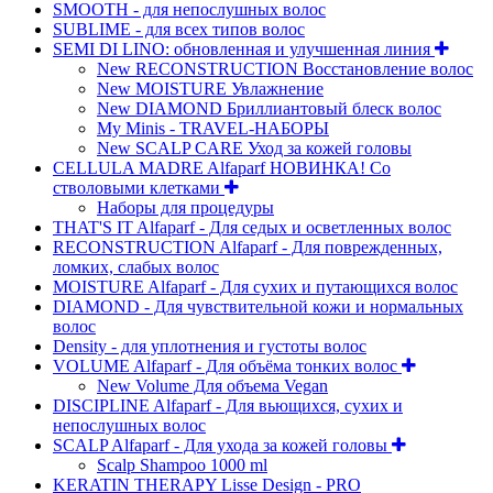
SMOOTH - для непослушных волос
SUBLIME - для всех типов волос
SEMI DI LINO: обновленная и улучшенная линия
New RECONSTRUCTION Восстановление волос
New MOISTURE Увлажнение
New DIAMOND Бриллиантовый блеск волос
My Minis - TRAVEL-НАБОРЫ
New SCALP CARE Уход за кожей головы
CELLULA MADRE Alfaparf НОВИНКА! Со
стволовыми клетками
Наборы для процедуры
THAT'S IT Alfaparf - Для седых и осветленных волос
RECONSTRUCTION Alfaparf - Для поврежденных,
ломких, слабых волос
MOISTURE Alfaparf - Для сухих и путающихся волос
DIAMOND - Для чувствительной кожи и нормальных
волос
Density - для уплотнения и густоты волос
VOLUME Alfaparf - Для объёма тонких волос
New Volume Для объема Vegan
DISCIPLINE Alfaparf - Для вьющихся, сухих и
непослушных волос
SCALP Alfaparf - Для ухода за кожей головы
Scalp Shampoo 1000 ml
KERATIN THERAPY Lisse Design - PRO