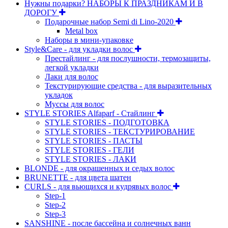
Нужны подарки? НАБОРЫ К ПРАЗДНИКАМ И В
ДОРОГУ
Подарочные набор Semi di Lino-2020
Metal box
Наборы в мини-упаковке
Style&Care - для укладки волос
Престайлинг - для послушности, термозащиты,
легкой укладки
Лаки для волос
Текстурирующие средства - для выразительных
укладок
Муссы для волос
STYLE STORIES Alfaparf - Стайлинг
STYLE STORIES - ПОДГОТОВКА
STYLE STORIES - ТЕКСТУРИРОВАНИЕ
STYLE STORIES - ПАСТЫ
STYLE STORIES - ГЕЛИ
STYLE STORIES - ЛАКИ
BLONDE - для окрашенных и седых волос
BRUNETTE - для цвета шатен
CURLS - для вьющихся и кудрявых волос
Step-1
Step-2
Step-3
SANSHINE - после бассейна и солнечных ванн