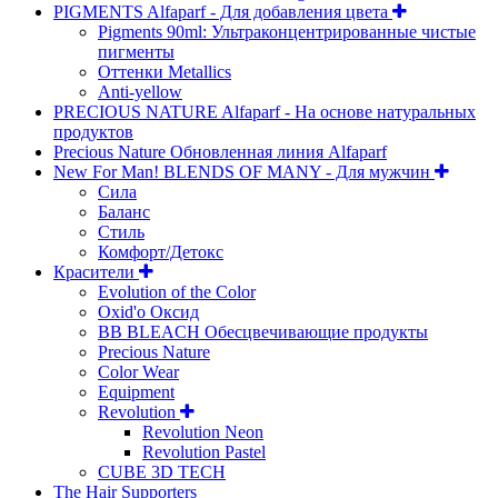
PIGMENTS Alfaparf - Для добавления цвета
Pigments 90ml: Ультраконцентрированные чистые
пигменты
Оттенки Metallics
Anti-yellow
PRECIOUS NATURE Alfaparf - На основе натуральных
продуктов
Precious Nature Обновленная линия Alfaparf
New For Man! BLENDS OF MANY - Для мужчин
Сила
Баланс
Стиль
Комфорт/Детокс
Красители
Evolution of the Color
Oxid'o Оксид
BB BLEACH Обесцвечивающие продукты
Precious Nature
Color Wear
Equipment
Revolution
Revolution Neon
Revolution Pastel
CUBE 3D TECH
The Hair Supporters