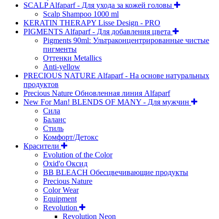
SCALP Alfaparf - Для ухода за кожей головы
Scalp Shampoo 1000 ml
KERATIN THERAPY Lisse Design - PRO
PIGMENTS Alfaparf - Для добавления цвета
Pigments 90ml: Ультраконцентрированные чистые
пигменты
Оттенки Metallics
Anti-yellow
PRECIOUS NATURE Alfaparf - На основе натуральных
продуктов
Precious Nature Обновленная линия Alfaparf
New For Man! BLENDS OF MANY - Для мужчин
Сила
Баланс
Стиль
Комфорт/Детокс
Красители
Evolution of the Color
Oxid'o Оксид
BB BLEACH Обесцвечивающие продукты
Precious Nature
Color Wear
Equipment
Revolution
Revolution Neon