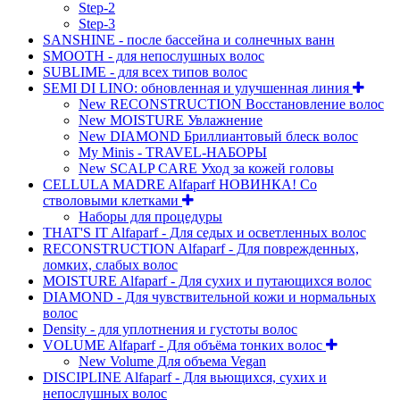
Step-2
Step-3
SANSHINE - после бассейна и солнечных ванн
SMOOTH - для непослушных волос
SUBLIME - для всех типов волос
SEMI DI LINO: обновленная и улучшенная линия
New RECONSTRUCTION Восстановление волос
New MOISTURE Увлажнение
New DIAMOND Бриллиантовый блеск волос
My Minis - TRAVEL-НАБОРЫ
New SCALP CARE Уход за кожей головы
CELLULA MADRE Alfaparf НОВИНКА! Со
стволовыми клетками
Наборы для процедуры
THAT'S IT Alfaparf - Для седых и осветленных волос
RECONSTRUCTION Alfaparf - Для поврежденных,
ломких, слабых волос
MOISTURE Alfaparf - Для сухих и путающихся волос
DIAMOND - Для чувствительной кожи и нормальных
волос
Density - для уплотнения и густоты волос
VOLUME Alfaparf - Для объёма тонких волос
New Volume Для объема Vegan
DISCIPLINE Alfaparf - Для вьющихся, сухих и
непослушных волос