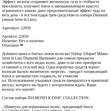
Эффект: в
олосы сохраняют жизненную силу и стойкость
бриллианта
, излучают блеск и завораживающую красоту
ограненного алмаза
, дают продолжительный эффект чуда на
весь день - и всё благодаря трем средствам из набора Diamond
(линия Semi di Lino).
Аритикул: 22650
Артикул:
22650
Наличие:
Нет в наличии
Описание
Добавьте шика и блеска своим волосам! Набор Alfaparf Milano
Semi di Lino Diamond Illuminates для сияния прекрасно
позаботится о всех видах волос, даже если они приобрели
уставший и тусклый вид. Одна коробочка средств вернет
волосам былую жизненную энергию, - придаст потрясающий
блеск и шелковистую гладкость, не утяжеляя
их. Использование уходовых средств превратится в приятный
ритуал, которого вы будете с нетерпением ждать. Ваши
волосы это оценят!
Состав набора DIAMOND ICONIC COLLECTION:
- Шампунь для нормальных волос, придающий блеск