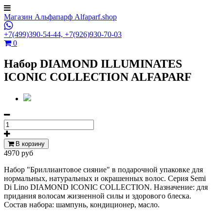
Магазин Альфапарф Alfaparf.shop
+7(499)390-54-44,
+7(926)930-70-03
0
Набор DIAMOND ILLUMINATES
ICONIC COLLECTION ALFAPARF
В корзину
4970 руб
Набор
"Бриллиантовое сияние"
в подарочной упаковке для
нормальных, натуральных и окрашенных волос. Серия Semi
Di Lino DIAMOND ICONIC COLLECTION. Назначение: для
придания волосам жизненной силы и здорового блеска.
Состав набора: шампунь, кондиционер, масло.