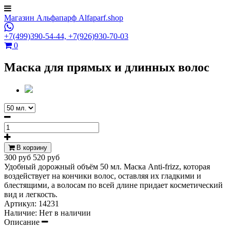
Магазин Альфапарф Alfaparf.shop
+7(499)390-54-44,
+7(926)930-70-03
0
Маска для прямых и длинных волос
В корзину
300 руб
520 руб
Удобный дорожный объём 50 мл. Маска Anti-frizz, которая
воздействует на кончики волос, оставляя их гладкими и
блестящими, а волосам по всей длине придает косметический
вид и легкость.
Артикул:
14231
Наличие:
Нет в наличии
Описание