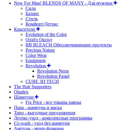
New For Man! BLENDS OF MANY - Для мужчин
Сила
Баланс
Стиль
Комфорт/Детокс
Красители
Evolution of the Color
Oxid'o Оксид
BB BLEACH Обесцвечивающие продукты
Precious Nature
Color Wear
Equipment
Revolution
Revolution Neon
Revolution Pastel
CUBE 3D TECH
The Hair Supporters
Olaplex
Шампуни
Fix Price - все товары равны
Пара - шампунь и маска
Трио - выгодные предложения
Детокс-уход - комплексные программы
Co-wash - уход без шампуня
Ампулы - мини-флаконы