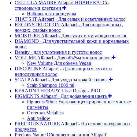
CELLULA MADRE Alfaparf НОВИНКА! Со
стволовыми клетками
Наборы для процедуры
THAT'S IT Alfaparf - Для седых и осветленных волос
RECONSTRUCTION Alfaparf - Для поврежденных,
ломких, слабых волос
MOISTURE Alfaparf - Для сухих и путающихся волос
DIAMOND - Для чувствительной кожи и нормальных
волос
Density - для уплотнения и густоты волос
VOLUME Alfaparf - Для объёма тонких волос
New Volume Для объема Vegan
DISCIPLINE Alfaparf - Для вьющихся, сухих и
непослушных волос
SCALP Alfaparf - Для ухода за кожей головы
Scalp Shampoo 1000 ml
KERATIN THERAPY Lisse Design - PRO
PIGMENTS Alfaparf - Для добавления цвета
Pigments 90ml: Ультраконцентрированные чистые
пигменты
Оттенки Metallics
Anti-yellow
PRECIOUS NATURE Alfaparf - На основе натуральных
продуктов
Precious Nature Обновленная линия Alfaparf