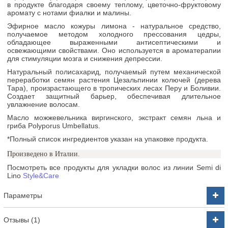
в продукте благодаря своему теплому, цветочно-фруктовому
аромату с нотами фиалки и малины.
Эфирное масло кожуры лимона - натуральное средство,
получаемое методом холодного прессования цедры,
обладающее выраженными антисептическими и
освежающими свойствами. Оно используется в ароматерапии
для стимуляции мозга и снижения депрессии.
Натуральный полисахарид, получаемый путем механической
переработки семян растения Цезальпинии колючей (дерева
Тара), произрастающего в тропических лесах Перу и Боливии.
Создает защитный барьер, обеспечивая длительное
увлажнение волосам.
Масло можжевельника виргинского, экстракт семян льна и
гриба Polyporus Umbellatus.
*Полный список ингредиентов указан на упаковке продукта.
Произведено в Италии.
Посмотреть все продукты для укладки волос из линии
Semi di
Lino
Style&Care
Параметры
Отзывы (1)