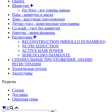
Olaplex
Шампуни
Fix Price - все товары равны
Пара - шампунь и маска
Трио - выгодные предложения
Детокс-уход - комплексные программы
Co-wash - уход без шампуня
Ампулы - мини-флаконы
Распродажа
RECONSTRUCTION (MIDOLLO DI BAMBOO)
NUTRI SEDUCTION
ACTIVE HAIR POWER
SEMI DI LINO DIAMANTE
СПЕЦИАЛЬНЫЕ ПРЕДЛОЖЕНИЯ: АКЦИИ,
РЕГИСТРАЦИИ
Техническая группа
Аксессуары
Разделы
Статьи
Доставка
Обратная связь
0