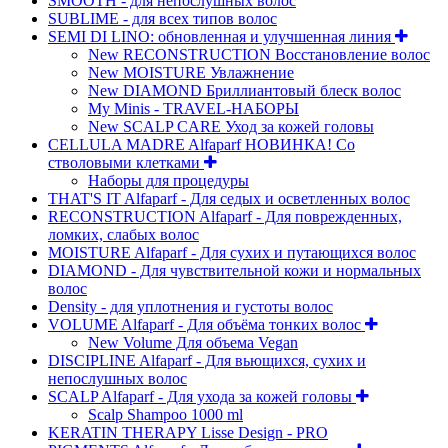
SMOOTH - для непослушных волос
SUBLIME - для всех типов волос
SEMI DI LINO: обновленная и улучшенная линия
New RECONSTRUCTION Восстановление волос
New MOISTURE Увлажнение
New DIAMOND Бриллиантовый блеск волос
My Minis - TRAVEL-НАБОРЫ
New SCALP CARE Уход за кожей головы
CELLULA MADRE Alfaparf НОВИНКА! Со
стволовыми клетками
Наборы для процедуры
THAT'S IT Alfaparf - Для седых и осветленных волос
RECONSTRUCTION Alfaparf - Для поврежденных,
ломких, слабых волос
MOISTURE Alfaparf - Для сухих и путающихся волос
DIAMOND - Для чувствительной кожи и нормальных
волос
Density - для уплотнения и густоты волос
VOLUME Alfaparf - Для объёма тонких волос
New Volume Для объема Vegan
DISCIPLINE Alfaparf - Для вьющихся, сухих и
непослушных волос
SCALP Alfaparf - Для ухода за кожей головы
Scalp Shampoo 1000 ml
KERATIN THERAPY Lisse Design - PRO