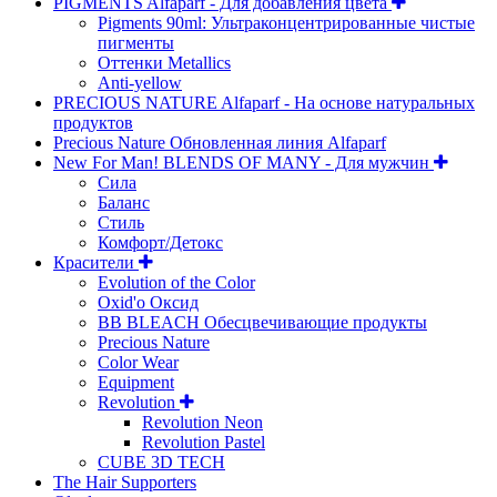
PIGMENTS Alfaparf - Для добавления цвета
Pigments 90ml: Ультраконцентрированные чистые
пигменты
Оттенки Metallics
Anti-yellow
PRECIOUS NATURE Alfaparf - На основе натуральных
продуктов
Precious Nature Обновленная линия Alfaparf
New For Man! BLENDS OF MANY - Для мужчин
Сила
Баланс
Стиль
Комфорт/Детокс
Красители
Evolution of the Color
Oxid'o Оксид
BB BLEACH Обесцвечивающие продукты
Precious Nature
Color Wear
Equipment
Revolution
Revolution Neon
Revolution Pastel
CUBE 3D TECH
The Hair Supporters