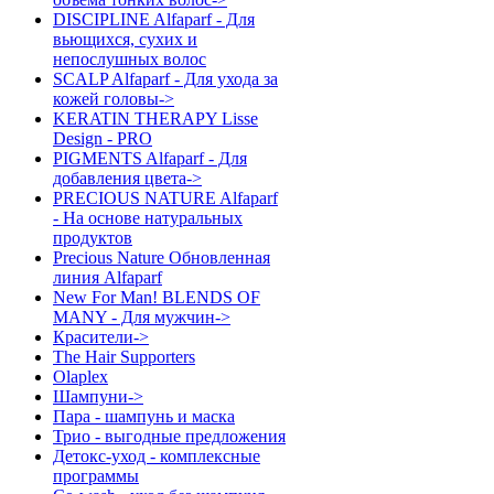
DISCIPLINE Alfaparf - Для
вьющихся, сухих и
непослушных волос
SCALP Alfaparf - Для ухода за
кожей головы->
KERATIN THERAPY Lisse
Design - PRO
PIGMENTS Alfaparf - Для
добавления цвета->
PRECIOUS NATURE Alfaparf
- На основе натуральных
продуктов
Precious Nature Обновленная
линия Alfaparf
New For Man! BLENDS OF
MANY - Для мужчин->
Красители->
The Hair Supporters
Olaplex
Шампуни->
Пара - шампунь и маска
Трио - выгодные предложения
Детокс-уход - комплексные
программы