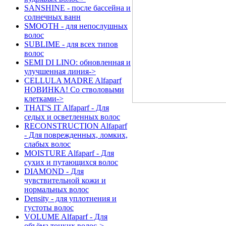
SANSHINE - после бассейна и
солнечных ванн
SMOOTH - для непослушных
волос
SUBLIME - для всех типов
волос
SEMI DI LINO: обновленная и
улучшенная линия->
CELLULA MADRE Alfaparf
НОВИНКА! Со стволовыми
клетками->
THAT'S IT Alfaparf - Для
седых и осветленных волос
RECONSTRUCTION Alfaparf
- Для поврежденных, ломких,
слабых волос
MOISTURE Alfaparf - Для
сухих и путающихся волос
DIAMOND - Для
чувствительной кожи и
нормальных волос
Density - для уплотнения и
густоты волос
VOLUME Alfaparf - Для
объёма тонких волос->