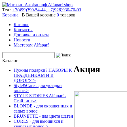
Тел.:
+7(499)390-54-44,
+7(926)930-70-03
Корзина
В Вашей корзине
0
товаров
Каталог
Контакты
Доставка и оплата
Новости
Мастерам Alfaparf
Каталог
Акция
Нужны подарки? НАБОРЫ К
ПРАЗДНИКАМ И В
ДОРОГУ->
Style&Care - для укладки
волос->
STYLE STORIES Alfaparf -
Стайлинг->
BLONDE - для окрашенных и
седых волос
BRUNETTE - для цвета шатен
CURLS - для вьющихся и
кудрявых волос->