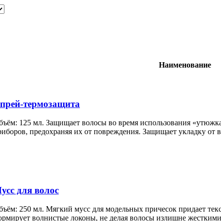
Наименование
прей-термозащита
бъём: 125 мл. Защищает волосы во время использования «утюжк
риборов, предохраняя их от повреждения. Защищает укладку от в
усс для волос
бъём: 250 мл. Мягкий мусс для модельных причесок придает тек
ормирует волнистые локоны, не делая волосы излишне жесткими