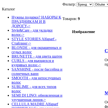
Фильтр:
Каталог
Нужны подарки? НАБОРЫ К
Товаров:
9
ПРАЗДНИКАМ И В
ДОРОГУ->
Style&Care - для укладки
Изображение
волос->
STYLE STORIES Alfaparf -
Стайлинг->
BLONDE - для окрашенных и
С
седых волос
BRUNETTE - для цвета шатен
О
CURLS - для вьющихся и
п
кудрявых волос->
SANSHINE - после бассейна и
солнечных ванн
SMOOTH - для непослушных
волос
SUBLIME - для всех типов
волос
М
SEMI DI LINO: обновленная и
улучшенная линия->
О
CELLULA MADRE Alfaparf
ф