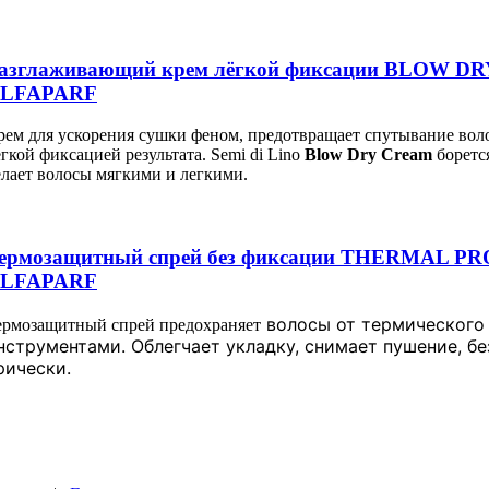
азглаживающий крем лёгкой фиксации BLOW D
LFAPARF
рем для ускорения сушки феном, предотвращает спутывание воло
егкой фиксацией результата. Semi di Lino
Blow Dry Cream
борется
елает волосы мягкими и легкими.
ермозащитный спрей без фиксации THERMAL P
LFAPARF
волосы от термического
ермозащитный спрей предохраняет
нструментами. Облегчает укладку, снимает пушение, б
рически.