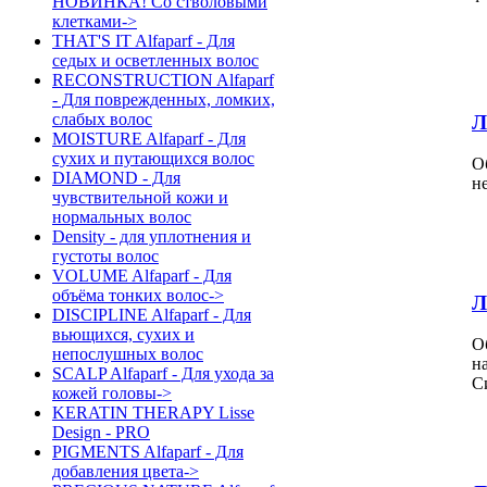
НОВИНКА! Со стволовыми
клетками->
THAT'S IT Alfaparf - Для
седых и осветленных волос
RECONSTRUCTION Alfaparf
- Для поврежденных, ломких,
слабых волос
Л
MOISTURE Alfaparf - Для
сухих и путающихся волос
О
DIAMOND - Для
н
чувствительной кожи и
нормальных волос
Density - для уплотнения и
густоты волос
VOLUME Alfaparf - Для
объёма тонких волос->
Л
DISCIPLINE Alfaparf - Для
вьющихся, сухих и
О
непослушных волос
н
SCALP Alfaparf - Для ухода за
С
кожей головы->
KERATIN THERAPY Lisse
Design - PRO
PIGMENTS Alfaparf - Для
добавления цвета->