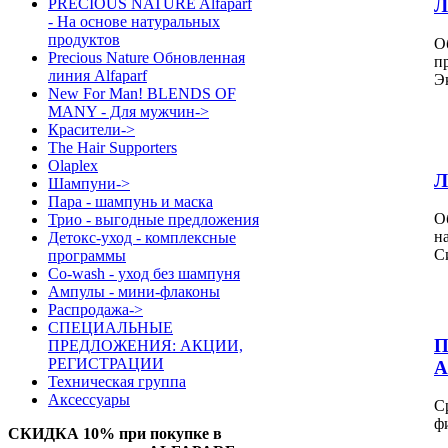
Л
PRECIOUS NATURE Alfaparf
- На основе натуральных
продуктов
О
Precious Nature Обновленная
п
линия Alfaparf
Э
New For Man! BLENDS OF
MANY - Для мужчин->
Красители->
The Hair Supporters
Olaplex
Л
Шампуни->
Пара - шампунь и маска
О
Трио - выгодные предложения
н
Детокс-уход - комплексные
С
программы
Co-wash - уход без шампуня
Ампулы - мини-флаконы
Распродажа->
СПЕЦИАЛЬНЫЕ
П
ПРЕДЛОЖЕНИЯ: АКЦИИ,
РЕГИСТРАЦИИ
A
Техническая группа
Аксессуары
С
ф
СКИДКА 10%
при покупке в