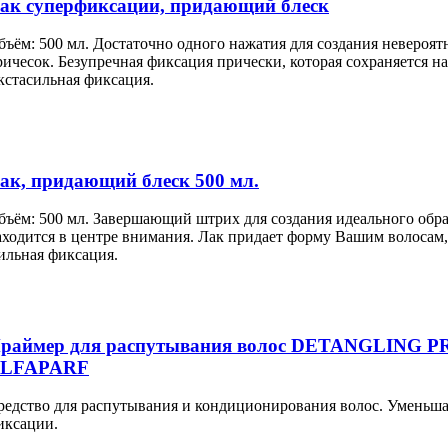
ак суперфиксации, придающий блеск
бъём: 500 мл. Достаточно одного нажатия для создания невероя
ричесок. Безупречная фиксация прически, которая сохраняется на 
кстасильная фиксация.
ак, придающий блеск 500 мл.
бъём: 500 мл. Завершающий штрих для создания идеального образ
аходится в центре внимания. Лак придает форму Вашим волосам,
ильная фиксация.
раймер для распутывания волос DETANGLING P
LFAPARF
редство для распутывания и кондиционирования волос. Уменьшае
иксации.