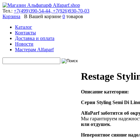
Тел.:
+7(499)390-54-44,
+7(926)930-70-03
Корзина
В Вашей корзине
0
товаров
Каталог
Контакты
Доставка и оплата
Новости
Мастерам Alfaparf
Restage Styli
Описание категории:
Cерия Styling Semi Di Lino
AlfaParf заботится об ок
Мы гарантируем надежност
или отдушек
.
Невероятное сияние надол