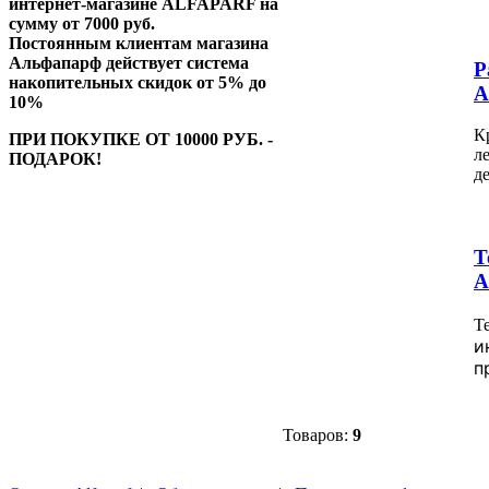
интернет-магазине ALFAPARF на
сумму от 7000 руб.
Постоянным клиентам магазина
Альфапарф действует система
Р
накопительных скидок от 5% до
A
10%
К
ПРИ ПОКУПКЕ ОТ 10000 РУБ. -
л
ПОДАРОК!
д
Т
A
Т
и
п
Товаров:
9