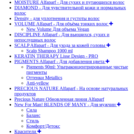
MOISTURE Alfaparf - Для сухих и путающихся волос
DIAMOND - Для чувствительной кожи и нормальных
волос
Density - для уплотнения и густоты волос
VOLUME Alfaparf - Для объёма тонких волос
New Volume Для объема Vegan
DISCIPLINE Alfaparf - Для вьющихся, сухих и
непослушных волос
SCALP Alfaparf - Для ухода за кожей головы
Scalp Shampoo 1000 ml
KERATIN THERAPY Lisse Design - PRO
PIGMENTS Alfaparf - Для добавления цвета
Pigments 90ml: Ультраконцентрированные чистые
пигменты
Оттенки Metallics
Anti-yellow
PRECIOUS NATURE Alfaparf - На основе натуральных
продуктов
Precious Nature Обновленная линия Alfaparf
New For Man! BLENDS OF MANY - Для мужчин
Сила
Баланс
Стиль
Комфорт/Детокс
Красители