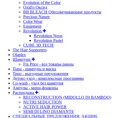
Evolution of the Color
Oxid'o Оксид
BB BLEACH Обесцвечивающие продукты
Precious Nature
Color Wear
Equipment
Revolution
Revolution Neon
Revolution Pastel
CUBE 3D TECH
The Hair Supporters
Olaplex
Шампуни
Fix Price - все товары равны
Пара - шампунь и маска
Трио - выгодные предложения
Детокс-уход - комплексные программы
Co-wash - уход без шампуня
Ампулы - мини-флаконы
Распродажа
RECONSTRUCTION (MIDOLLO DI BAMBOO)
NUTRI SEDUCTION
ACTIVE HAIR POWER
SEMI DI LINO DIAMANTE
СПЕЦИАЛЬНЫЕ ПРЕДЛОЖЕНИЯ: АКЦИИ,