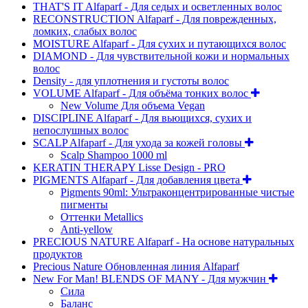
THAT'S IT Alfaparf - Для седых и осветленных волос
RECONSTRUCTION Alfaparf - Для поврежденных,
ломких, слабых волос
MOISTURE Alfaparf - Для сухих и путающихся волос
DIAMOND - Для чувствительной кожи и нормальных
волос
Density - для уплотнения и густоты волос
VOLUME Alfaparf - Для объёма тонких волос
New Volume Для объема Vegan
DISCIPLINE Alfaparf - Для вьющихся, сухих и
непослушных волос
SCALP Alfaparf - Для ухода за кожей головы
Scalp Shampoo 1000 ml
KERATIN THERAPY Lisse Design - PRO
PIGMENTS Alfaparf - Для добавления цвета
Pigments 90ml: Ультраконцентрированные чистые
пигменты
Оттенки Metallics
Anti-yellow
PRECIOUS NATURE Alfaparf - На основе натуральных
продуктов
Precious Nature Обновленная линия Alfaparf
New For Man! BLENDS OF MANY - Для мужчин
Сила
Баланс