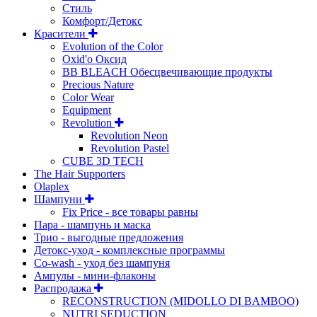
Стиль
Комфорт/Детокс
Красители
Evolution of the Color
Oxid'o Оксид
BB BLEACH Обесцвечивающие продукты
Precious Nature
Color Wear
Equipment
Revolution
Revolution Neon
Revolution Pastel
CUBE 3D TECH
The Hair Supporters
Olaplex
Шампуни
Fix Price - все товары равны
Пара - шампунь и маска
Трио - выгодные предложения
Детокс-уход - комплексные программы
Co-wash - уход без шампуня
Ампулы - мини-флаконы
Распродажа
RECONSTRUCTION (MIDOLLO DI BAMBOO)
NUTRI SEDUCTION